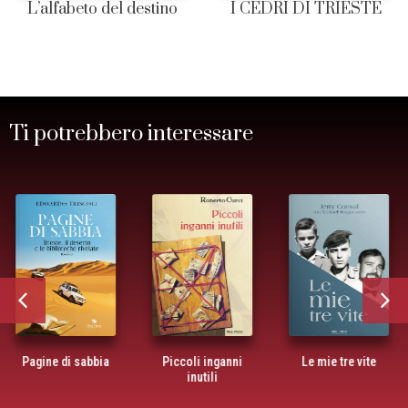
L’alfabeto del destino
I CEDRI DI TRIESTE
Ti potrebbero interessare
Piccoli inganni
Le mie tre vite
Il gatto rosso.
inutili
“Tasi picio, te
prego”