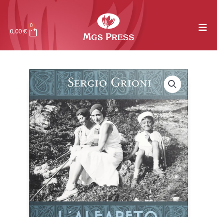
0
0,00
€