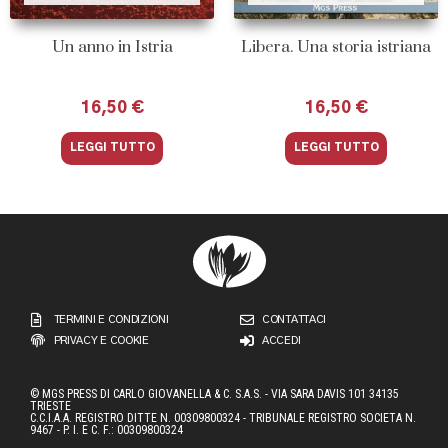
Un anno in Istria
Libera. Una storia istriana
16,50
€
16,50
€
LEGGI TUTTO
LEGGI TUTTO
TERMINI E CONDIZIONI
CONTATTACI
PRIVACY E COOKIE
ACCEDI
© MGS PRESS DI CARLO GIOVANELLA & C. S.A.S. - VIA SARA DAVIS 101 34135
TRIESTE
C.C.I.A.A. REGISTRO DITTE N. 00309800324 - TRIBUNALE REGISTRO SOCIETA N.
9467 - P. I. E C. F.: 00309800324