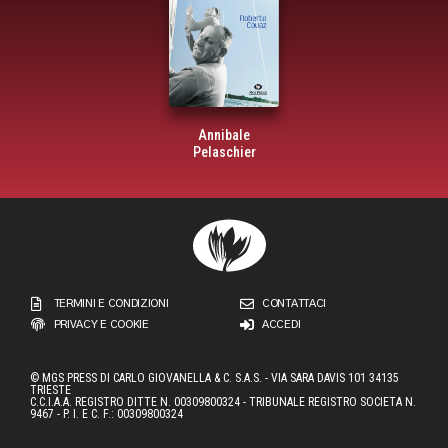
Annibale
Pelaschier
TERMINI E CONDIZIONI
CONTATTACI
PRIVACY E COOKIE
ACCEDI
© MGS PRESS DI CARLO GIOVANELLA & C. S.A.S. - VIA SARA DAVIS 101 34135
TRIESTE
C.C.I.A.A. REGISTRO DITTE N. 00309800324 - TRIBUNALE REGISTRO SOCIETA N.
9467 - P. I. E C. F.: 00309800324