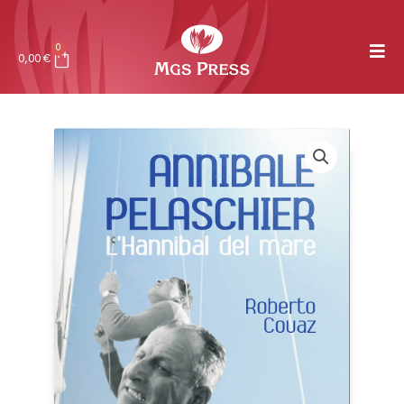
0
0,00
€