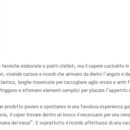
ono tecniche elaborate e piatti stellati, ma il sapere custodito
, vicende curiose e ricordi che arrivano da dietro l’angolo e da
atlantico, lunghe traversate per raccogliere aglio orsino e antri
friggono e infornano elementi semplici per placare l’appetito e 
 un prodotto povero e spontaneo in una favolosa esperienza gust
eria, il saper trovare dentro un bosco il necessario per una cen
mana del mese”. E soprattutto il ricordo affettuoso di una cuc