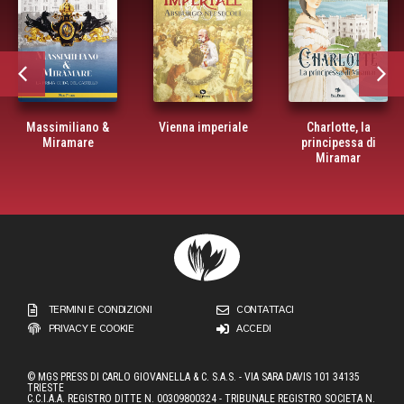
&
Vienna imperiale
Charlotte, la
Lacroma, l’iso
principessa di
maledetta deg
Miramar
Asburgo
TERMINI E CONDIZIONI
CONTATTACI
PRIVACY E COOKIE
ACCEDI
© MGS PRESS DI CARLO GIOVANELLA & C. S.A.S. - VIA SARA DAVIS 101 34135
TRIESTE
C.C.I.A.A. REGISTRO DITTE N. 00309800324 - TRIBUNALE REGISTRO SOCIETA N.