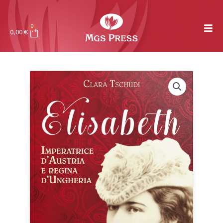
0
0,00
€